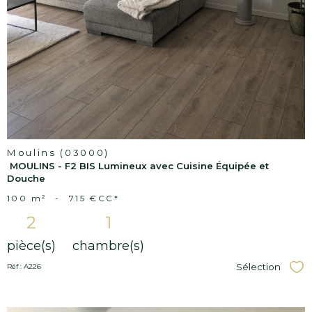
Moulins (03000)
MOULINS - F2 BIS Lumineux avec Cuisine Équipée et
Douche
100 m²
-
715 €
CC*
2
1
pièce(s)
chambre(s)
Sélection
Réf : A226
Sél