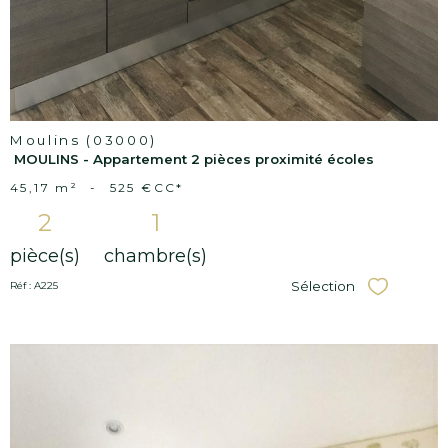
Moulins (03000)
MOULINS - Appartement 2 pièces proximité écoles
45,17 m²
-
525 €
CC*
2
1
pièce(s)
chambre(s)
Sélection
Réf : A225
Sélectionner