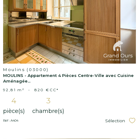
Voir le
bien
Moulins (03000)
MOULINS - Appartement 4 Pièces Centre-Ville avec Cuisine
Aménagée...
92,81 m²
-
820 €
CC*
4
3
pièce(s)
chambre(s)
Sélection
Réf : A404
Sél