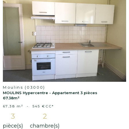
Voir le
bien
Moulins (03000)
MOULINS Hypercentre - Appartement 3 pièces
67.38m²
67,38 m²
-
545 €
CC*
3
2
pièce(s)
chambre(s)