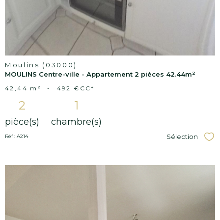
Moulins (03000)
MOULINS Centre-ville - Appartement 2 pièces 42.44m²
42,44 m²
-
492 €
CC*
2
1
pièce(s)
chambre(s)
Sélection
Réf : A214
Sél