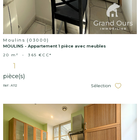
Moulins (03000)
MOULINS - Appartement 1 pièce avec meubles
20 m²
-
365 €
CC*
1
pièce(s)
Sélection
Réf : A112
Sélectionner