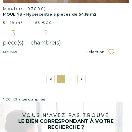
Moulins (03000)
MOULINS - Hypercentre 3 pièces de 54.18 m2
54,19 m²
-
455 €
CC*
3
2
pièce(s)
chambre(s)
Sélection
Réf : A309
Sélectionner
1
2
* CC : Charges comprises
VOUS N'AVEZ PAS TROUVÉ
LE BIEN CORRESPONDANT À VOTRE
RECHERCHE ?