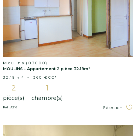
bien
Moulins (03000)
MOULINS - Appartement 2 pièce 32.19m²
32,19 m²
-
360 €
CC*
2
1
pièce(s)
chambre(s)
Sélection
Réf : A216
Sél