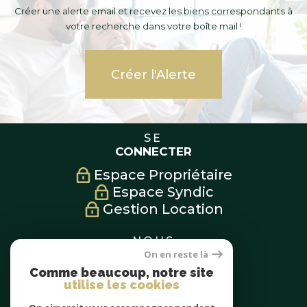
Créer une alerte email et recevez les biens correspondants à
votre recherche dans votre boîte mail !
Créer l'Alerte
SE
CONNECTER
Espace Propriétaire
Espace Syndic
Gestion Location
NOUS
SUIVRE
On en reste là
Comme beaucoup, notre site
utilise les cookies