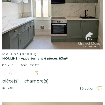
Voir le
bien
Moulins (03000)
MOULINS - Appartement 4 pièces 83m²
83 m²
-
630 €
CC*
4
3
pièce(s)
chambre(s)
Sélection
Réf : A311
Sél