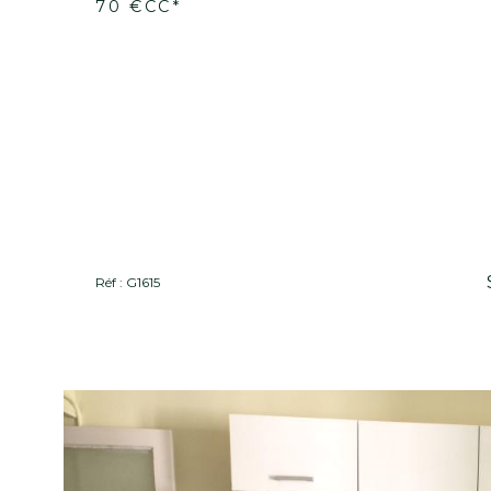
Moulins (03000)
Moulins Garage 15m2
70 €
CC*