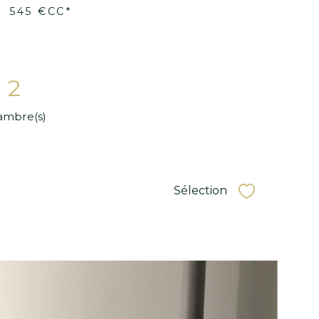
bien
Moulins (03000)
MOULINS Hypercentre - Apparteme