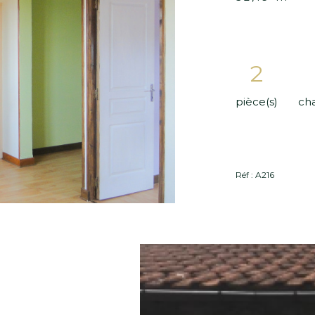
oir le
ien