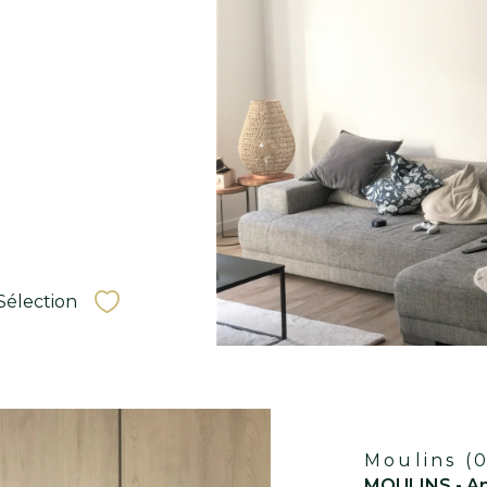
oir le
ien