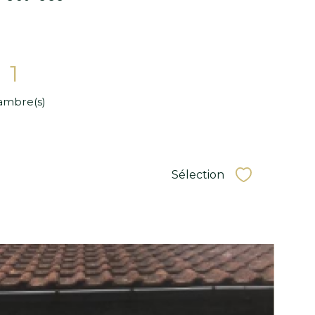
Moulins (03000)
MOULINS - Appartement 2 pièce 3
32,19 m²
-
360 €
CC*
2
1
pièce(s)
chambre(s)