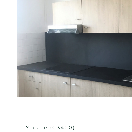
Moulins (03000)
MOULINS - F2 BIS Lumineux avec
Douche
100 m²
-
715 €
CC*
2
1
pièce(s)
chambre(s)