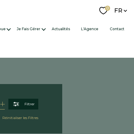
Langue
0
FR
ends
J'Achète
Je Loue
Je Fais Gérer
e mon bien
appartements
gestion locative
ns vendus
maison
syndic
garages / parking
locaux commerciaux
Estimer
Loyer
Filtrer