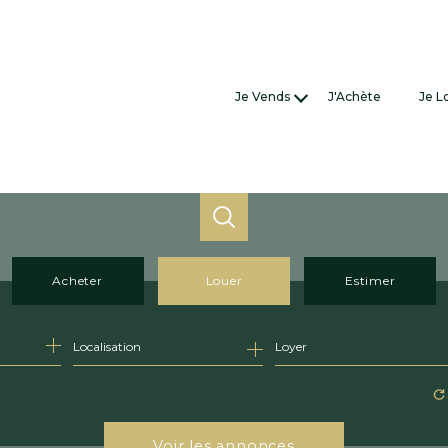
Je V
j'estim
nos bie
Acheter
Louer
de l'ancien
à l'année
e bien