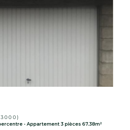
Réf : A216
Voir le