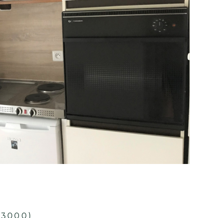
Moulins (03000)
MOULINS - Appartement 1 pièce a
39,47 m²
-
420 €
CC*
1