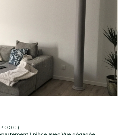
67,38 m²
-
545 €
CC*
3
2
pièce(s)
chambre(s)
Réf : A306