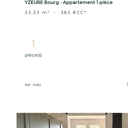
Réf : A226
V
b