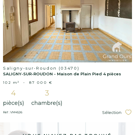
Voir le
bien
Saligny-sur-Roudon (03470)
SALIGNY-SUR-ROUDON - Maison de Plain Pied 4 pièces
102 m²
-
87 000 €
4
3
pièce(s)
chambre(s)
Sélection
Réf : VM4526
Sél