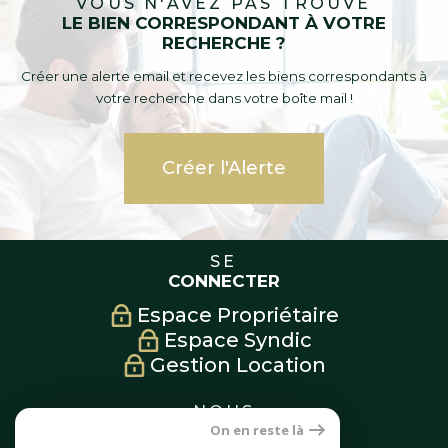
VOUS N'AVEZ PAS TROUVÉ
LE BIEN CORRESPONDANT À VOTRE
RECHERCHE ?
Créer une alerte email et recevez les biens correspondants à
votre recherche dans votre boîte mail !
Créer l'Alerte
SE
CONNECTER
Espace Propriétaire
Espace Syndic
Gestion Location
NOUS
SUIVRE
On en reste là