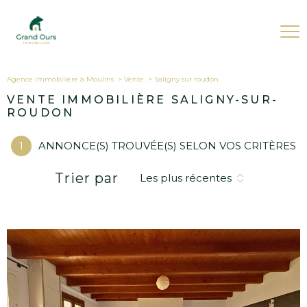
Agence immobilière à Moulins
Vente
saligny sur roudon
VENTE IMMOBILIÈRE SALIGNY-SUR-
ROUDON
1
ANNONCE(S) TROUVÉE(S) SELON VOS CRITÈRES
Trier par
Les plus récentes